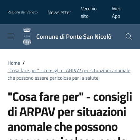
Vecchio
Web
Newsletter
Regione del Veneto
sito
App
Comune di Ponte San Nicolò
Home
/
"Cosa fare per" - consigli di ARPAV per situazioni anomale
che possono essere pericolose per la salute.
"Cosa fare per" - consigli
di ARPAV per situazioni
anomale che possono