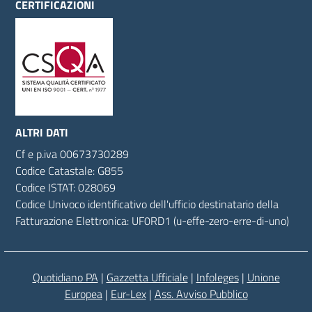
CERTIFICAZIONI
ALTRI DATI
Cf
e
p.
iva
00673730289
Codice Catastale: G855
Codice ISTAT: 028069
Codice Univoco identificativo dell'ufficio destinatario della
Fatturazione Elettronica: UF0RD1 (u-effe-zero-erre-di-uno)
Quotidiano PA
|
Gazzetta Ufficiale
|
Infoleges
|
Unione
Europea
|
Eur-Lex
|
Ass. Avviso Pubblico