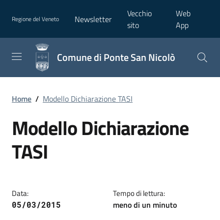
Vecchio
Web
Newsletter
Regione del Veneto
sito
App
Comune di Ponte San Nicolò
Home
/
Modello Dichiarazione TASI
Modello Dichiarazione
TASI
Data:
Tempo di lettura:
meno di un minuto
05/03/2015