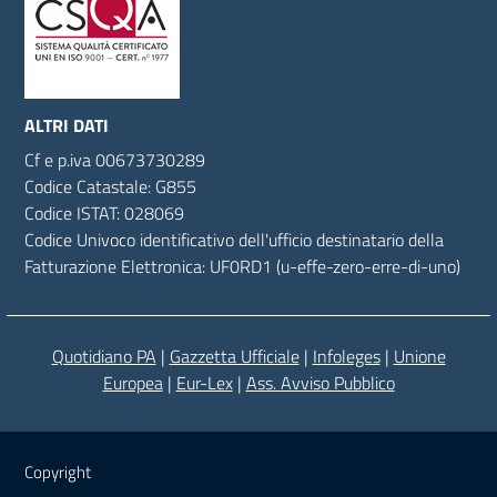
ALTRI DATI
Cf
e
p.
iva
00673730289
Codice Catastale: G855
Codice ISTAT: 028069
Codice Univoco identificativo dell'ufficio destinatario della
Fatturazione Elettronica: UF0RD1 (u-effe-zero-erre-di-uno)
Quotidiano PA
|
Gazzetta Ufficiale
|
Infoleges
|
Unione
Europea
|
Eur-Lex
|
Ass. Avviso Pubblico
Sezione Link Utili
Copyright