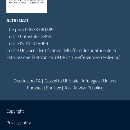
ALTRI DATI
Cf
e
p.
iva
00673730289
Codice Catastale: G855
Codice ISTAT: 028069
Codice Univoco identificativo dell'ufficio destinatario della
Fatturazione Elettronica: UF0RD1 (u-effe-zero-erre-di-uno)
Quotidiano PA
|
Gazzetta Ufficiale
|
Infoleges
|
Unione
Europea
|
Eur-Lex
|
Ass. Avviso Pubblico
Sezione Link Utili
Copyright
Privacy policy