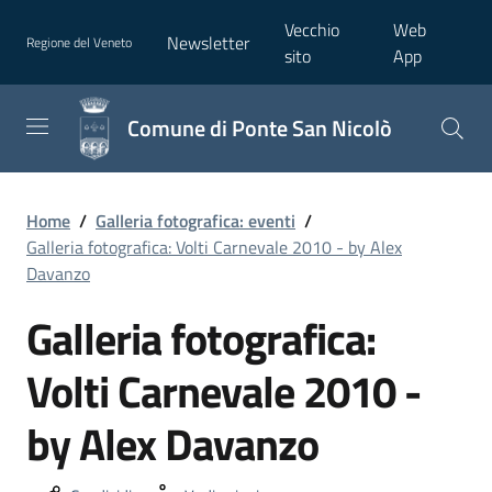
Vecchio
Web
Newsletter
Regione del Veneto
sito
App
Comune di Ponte San Nicolò
Home
/
Galleria fotografica: eventi
/
Galleria fotografica: Volti Carnevale 2010 - by Alex
Davanzo
Galleria fotografica:
Volti Carnevale 2010 -
by Alex Davanzo